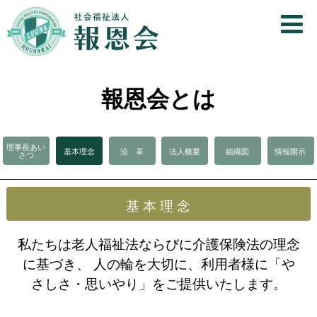
報恩会とは
理事長あい
基本理念
沿 革
法人概要
組織図
情報開示
さつ
基 本 理 念
私たちは老人福祉法ならびに介護保険法の理念
に基づき、 人の輪を大切に、利用者様に「や
さしさ・思いやり」をご提供いたします。